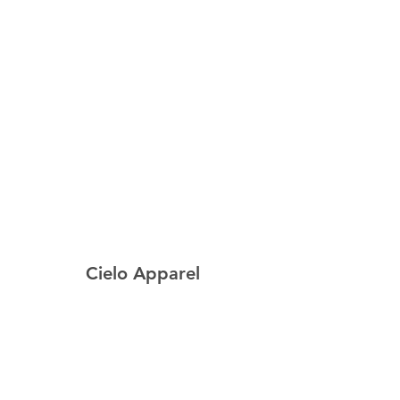
Cielo Apparel
Home
Shop
About