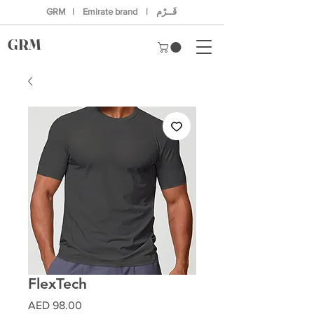
GRM | Emirate brand | قَــرْم
GRM
FlexTech
Price
AED 98.00